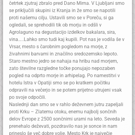
četrtek zjutraj zbralo pred Dano Mirna. V Ljubljani smo
se priključili skupini iz Kranja in že smo se napotili
proti našemu cilju. Ustavili smo se v Poreču, si ga
ogledali, se sprehodili tik ob morju in odšli v
Agrolaguno na degustacijo izdelkov bakalara, sira,
vina…..Lahko smo tudi kaj kupili. Pot nas je vodila še v
Vrsar, mesto s čarobnim pogledom na morje, z
živahnimi barvami in značilno sredozemsko lepoto.
Staro mestno jedro se nahaja na hribu nad morjem,
zato številne razgledne točke ponujajo nepozaben
pogled na odprto morje in arhipelag. Po namestitvi v
hotelu Istra v Opatiji smo se po kratkem počitku
odpravili na večerjo in se potem prijetno utrujeni vsak
po svoje odpočili.
Naslednji dan smo se v rahlo deževnem jutru zapeljali
proti Krku – Zlatemu otoku, enemu najbolj sončnih
delov Evrope z 2500 sončnimi urami na leto. Seveda je
prenehalo deževati, pozdravilo nas je sonce in nam
prineslo še več dobre volje. Mesto Krk je največje