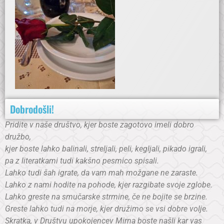
Dobrodošli!
Pridite v naše društvo, kjer boste zagotovo imeli dobro
družbo,
kjer boste lahko balinali, streljali, peli, kegljali, pikado igrali,
pa z literatkami tudi kakšno pesmico spisali.
Lahko tudi šah igrate, da vam mah možgane ne zaraste.
Lahko z nami hodite na pohode, kjer razgibate svoje zglobe.
Lahko greste na smučarske strmine, če ne bojite se brzine.
Greste lahko tudi na morje, kjer družimo se vsi dobre volje.
Skratka, v Društvu upokojencev Mirna boste našli kar vas