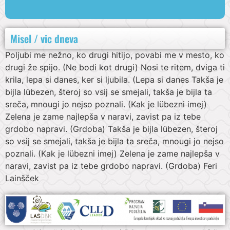
Misel / vic dneva
Poljubi me nežno, ko drugi hitijo, povabi me v mesto, ko
drugi že spijo. (Ne bodi kot drugi) Nosi te ritem, dviga ti
krila, lepa si danes, ker si ljubila. (Lepa si danes Takša je
bijla lübezen, šteroj so vsij se smejali, takša je bijla ta
sreča, mnougi jo nejso poznali. (Kak je lübezni imej)
Zelena je zame najlepša v naravi, zavist pa iz tebe
grdobo napravi. (Grdoba) Takša je bijla lübezen, šteroj
so vsij se smejali, takša je bijla ta sreča, mnougi jo nejso
poznali. (Kak je lübezni imej) Zelena je zame najlepša v
naravi, zavist pa iz tebe grdobo napravi. (Grdoba) Feri
Lainšček