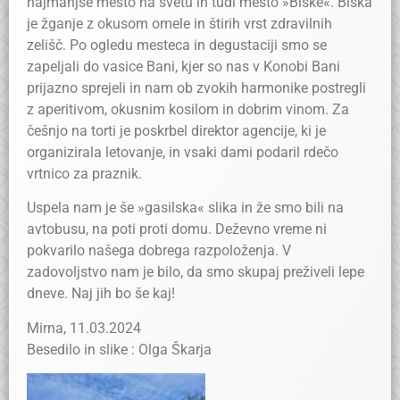
najmanjše mesto na svetu in tudi mesto »Biske«. Biska
je žganje z okusom omele in štirih vrst zdravilnih
zelišč. Po ogledu mesteca in degustaciji smo se
zapeljali do vasice Bani, kjer so nas v Konobi Bani
prijazno sprejeli in nam ob zvokih harmonike postregli
z aperitivom, okusnim kosilom in dobrim vinom. Za
češnjo na torti je poskrbel direktor agencije, ki je
organizirala letovanje, in vsaki dami podaril rdečo
vrtnico za praznik.
Uspela nam je še »gasilska« slika in že smo bili na
avtobusu, na poti proti domu. Deževno vreme ni
pokvarilo našega dobrega razpoloženja. V
zadovoljstvo nam je bilo, da smo skupaj preživeli lepe
dneve. Naj jih bo še kaj!
Mirna, 11.03.2024
Besedilo in slike : Olga Škarja