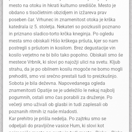
mesto na otoku in hkrati kulturno središče. Mesto je
obdano s tisočletnim obzidjem in izžareva prav
poseben čar. Vrhunec in znamenitost otoka je krška
katedrala iz 5. stoletja. Nekateri so poizkusili poznano
in priznano sladico-torto krčka kneginja. Po ogledu
mesta smo obiskali Hišo krškega pršuta, kjer so nam
postregli s pršutom in kosilom. Brez degustacije vin
kosilo verjetno ne bi bilo tako popolno. Obiskali smo še
mestece Vrbnik, ki slovi po najožji ulici na svetu. Kljub
strahu, da je po obilnem kosilu mogoče ne bomo mogli
prehoditi, smo vsi srečno prestali tudi to preizkušnjo.
Sobota je bila deževna. Napovedanega ogleda
znamenitosti Opatije se je udeležilo le nekaj najbolj
pogumnih, ostali smo čas porabili za druženje. Po
večerji smo uživali ob glasbi in tudi zaplesali ob
poznanih ritmih iz naše mladosti.
Kar prehitro je prišla nedelja. Po zajtrku smo se
odpeljali do pravljične vasice Hum, ki slovi kot