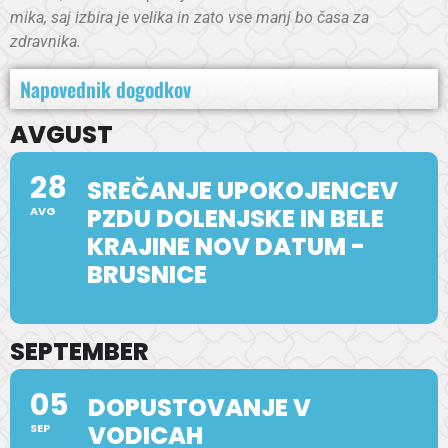
mika, saj izbira je velika
in zato vse manj bo časa za
zdravnika.
Napovednik dogodkov
AVGUST
28
SREČANJE UPOKOJENCEV
PZDU DOLENJSKE IN BELE
AVG
KRAJINE NOV DATUM -
BRUSNICE
SEPTEMBER
05
DOPUSTOVANJE V
VODICAH
SEP