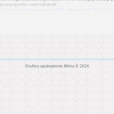
u na pogostitvi z vami tudi družili.
a števila udeležencev nam pošljite najkasneje do 17. aprila
na
vsaj 48, bomo organizirali brezplačni avtobusni prevoz v obe smeri. M
iti,
je kar 60 stopnic, zato za invalide in težje bolnike ogled ni priporočl
pripravili podroben načrt za vašo skupino tako glede urnika ogleda, p
prtih vrat bo zaradi kapacitet v podjetju omejeno in bomo prijave u
jazno pozdravljamo.
Društvo upokojencev Mirna © 2024