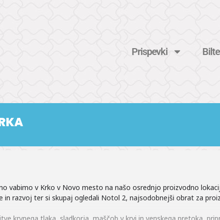
Prispevki
Bilte
KRKA
dno vabimo v Krko v Novo mesto na našo osrednjo proizvodno lokacijo
in razvoj ter si skupaj ogledali Notol 2, najsodobnejši obrat za proi
tve krvnega tlaka, sladkorja, maščob v krvi in venskega pretoka, pri