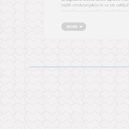
naših strokovnjakov in se ob zaključk
Potrditev z navedbo predvideneg
kozoglav@krka.biz.
Če se vas bo prijavilo in udeležilo 
MORE
na ogledu Krke morali kar precej hod
ogled Notola zahteva tudi premagovan
Na podlagi vaše pisne prijave bomo 
Skupno število udeležencev dneva od
V pričakovanju vaše prijave vas pri
Mateja Vukšinič Kozoglav
Služba za odnose z javnostmi