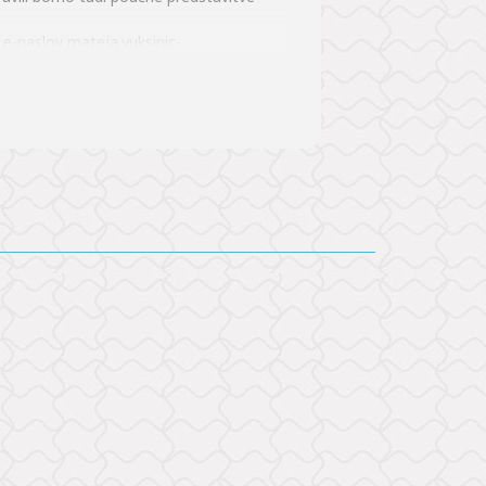
 e-naslov mateja.vuksinic-
oramo pa že v naprej opozoriti, da boste
jiv.
revoza in ostalega programa v Krki.
poštevali do zapolnitve mest.