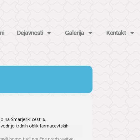
ni
Dejavnosti
Galerija
Kontakt
 na Šmarješki cesti 6.
zvodnjo trdnih oblik farmacevtskih
pravili bomo tudi poučne predstavitve