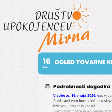
16
OGLED TOVARNE 
MAJ
Podrobnosti dogodka
V soboto, 16. maja 2026, v
as vlju
Predstavili vam bomo naše raziskave 
izdelkov – tablet in kapsul.
Brezplačno boste lahko opravili meri